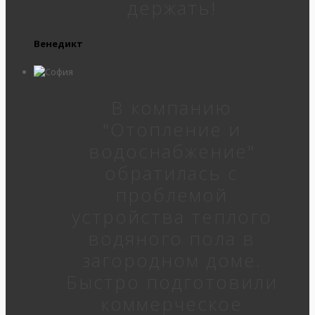
держать!
Венедикт
В компанию
"Отопление и
водоснабжение"
обратилась с
проблемой
устройства теплого
водяного пола в
загородном доме.
Быстро подготовили
коммерческое