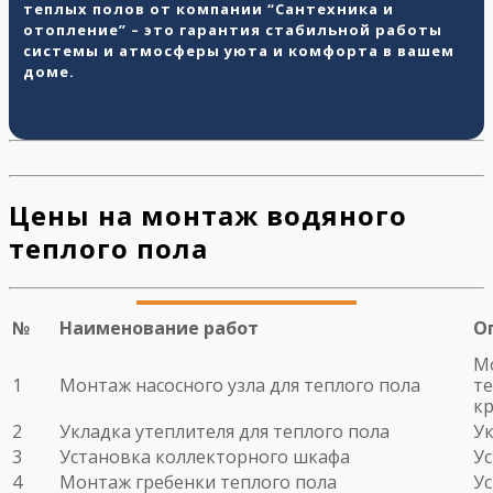
теплых полов от компании “Сантехника и
отопление” – это гарантия стабильной работы
системы и атмосферы уюта и комфорта в вашем
доме.
Цены на монтаж водяного
теплого пола
№
Наименование работ
О
Мо
1
Монтаж насосного узла для теплого пола
те
кр
2
Укладка утеплителя для теплого пола
Ук
3
Установка коллекторного шкафа
У
4
Монтаж гребенки теплого пола
У