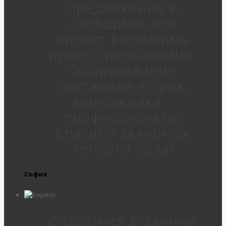
предложение и
сообщили, что
проект выполнить
просто необходимо.
Оборудование
поставили в срок,
монтажники -
профессионалы.
Спасибо за монтаж
теплого пола!
София
Обратился в данную