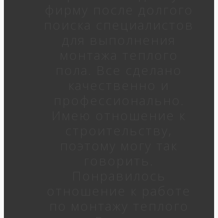
фирму после долгого
поиска специалистов
для выполнения
монтажа теплого
пола. Все сделано
качественно и
профессионально.
Имею отношение к
строительству,
поэтому могу так
говорить.
Понравилось
отношение к работе
по монтажу теплого