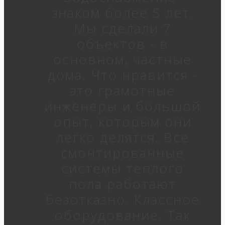
знаком более 5 лет.
Мы сделали 7
объектов - в
основном, частные
дома. Что нравится -
это грамотные
инженеры и большой
опыт, которым они
легко делятся. Все
смонтированные
системы теплого
пола работают
безотказно. Классное
оборудование. Так